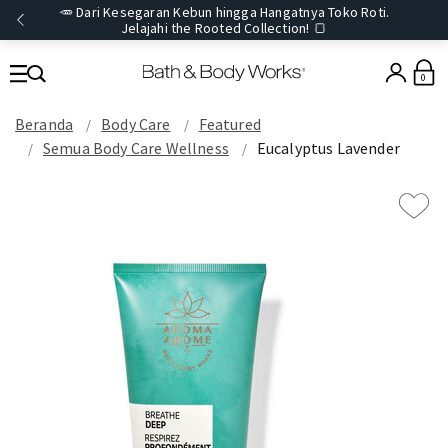
🥕 Dari Kesegaran Kebun hingga Hangatnya Toko Roti.
Jelajahi the Rooted Collection! 🍞
0
Beranda
Body Care
Featured
Semua Body Care Wellness
Eucalyptus Lavender