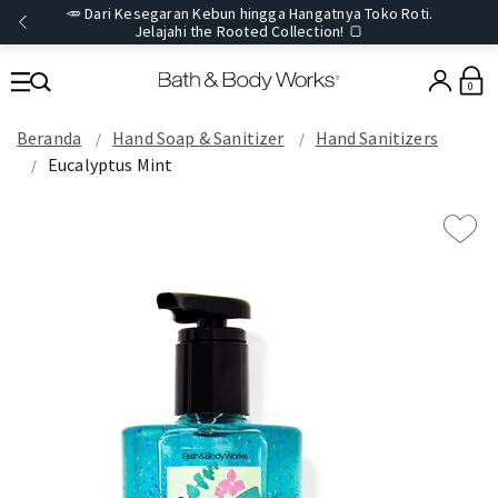
🥕 Dari Kesegaran Kebun hingga Hangatnya Toko Roti.
Jelajahi the Rooted Collection! 🍞
0
Beranda
Hand Soap & Sanitizer
Hand Sanitizers
Eucalyptus Mint