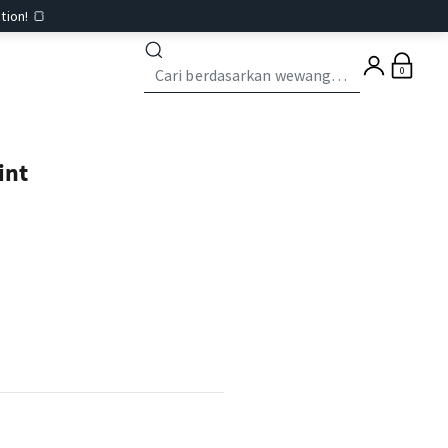
tion! 🍞
0
int