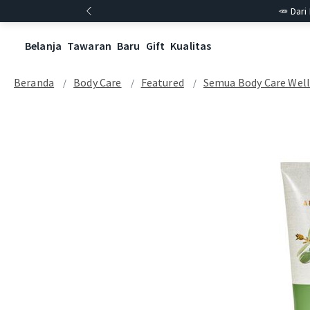
🥕 Dari
Belanja
Tawaran
Baru
Gift
Kualitas
Beranda
Body Care
Featured
Semua Body Care Wel