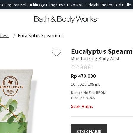
 Kesegaran Kebun hingga Hangatnya Toko Roti. Jelajahi the Rooted Collec
lness
Eucalyptus Spearmint
Eucalyptus Spearm
Moisturizing Body Wash
Rp 470.000
10 fl oz / 295 mL
Nomor Izin Edar BPOM:
NE51240700465
Stok Habis
STOK HABIS