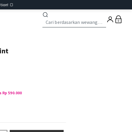
tion! 🍞
0
int
a Rp 590.000