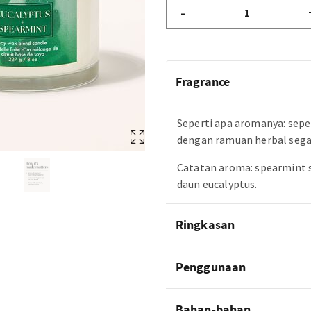
–
Fragrance
Seperti apa aromanya: seper
dengan ramuan herbal segar
Catatan aroma: spearmint s
daun eucalyptus.
Ringkasan
Penggunaan
Bahan-bahan