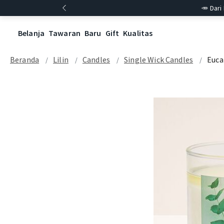
🥕 Dari
Belanja
Tawaran
Baru
Gift
Kualitas
Beranda
Lilin
Candles
Single Wick Candles
Euca