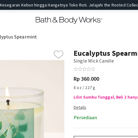
 Kesegaran Kebun hingga Hangatnya Toko Roti. Jelajahi the Rooted Collec
lyptus Spearmint
Eucalyptus Spearm
Single Wick Candle
Rp 360.000
8 oz / 227 g
Lilin Sumbu Tunggal, Beli 2 hany
Persediaan