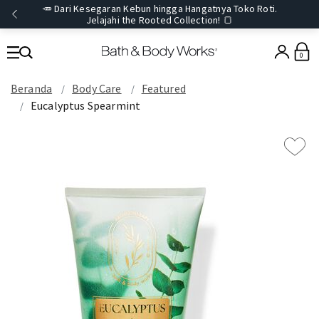
🥕 Dari Kesegaran Kebun hingga Hangatnya Toko Roti.
Jelajahi the Rooted Collection! 🍞
0
Beranda
Body Care
Featured
Eucalyptus Spearmint