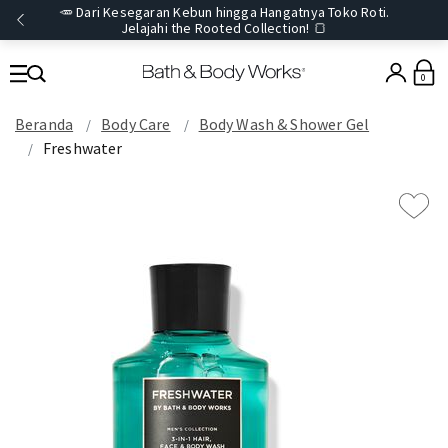
🥕 Dari Kesegaran Kebun hingga Hangatnya Toko Roti.
Jelajahi the Rooted Collection! 🍞
0
Beranda
Body Care
Body Wash & Shower Gel
Freshwater