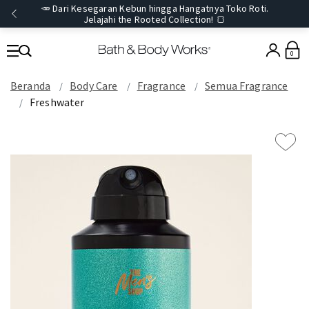
🥕 Dari Kesegaran Kebun hingga Hangatnya Toko Roti.
Jelajahi the Rooted Collection! 🍞
0
Beranda
Body Care
Fragrance
Semua Fragrance
Freshwater