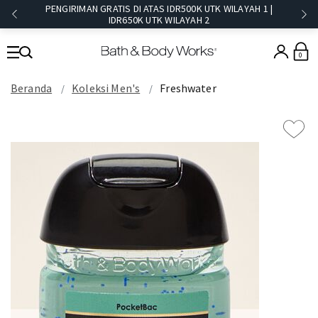
PENGIRIMAN GRATIS DI ATAS IDR500K UTK WILAYAH 1 |
IDR650K UTK WILAYAH 2​
0
Beranda
Koleksi Men's
Freshwater