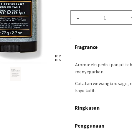
–
Fragrance
Aroma: ekspedisi panjat te
menyegarkan.
Catatan wewangian: sage, 
kayu kulit.
Ringkasan
Penggunaan