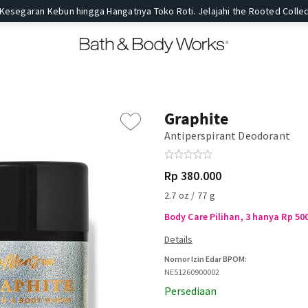
 Kesegaran Kebun hingga Hangatnya Toko Roti. Jelajahi the Rooted Collec
Graphite
Antiperspirant Deodorant
Rp 380.000
2.7 oz / 77 g
Body Care Pilihan, 3 hanya Rp 50
Nomor Izin Edar BPOM:
NE51260900002
Persediaan