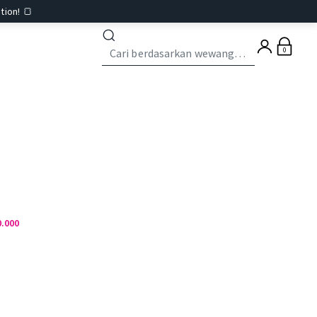
tion! 🍞
0
0.000