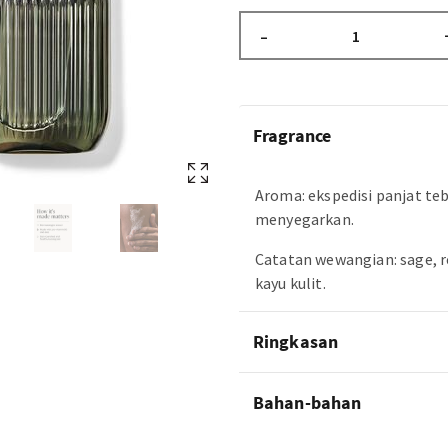
–
Fragrance
Aroma: ekspedisi panjat te
menyegarkan.
Catatan wewangian: sage, 
kayu kulit.
Ringkasan
Bahan-bahan