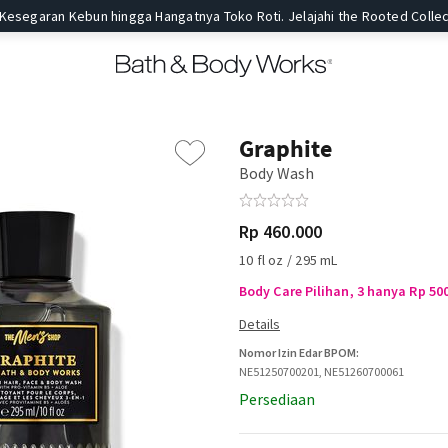
 Kesegaran Kebun hingga Hangatnya Toko Roti. Jelajahi the Rooted Collec
Graphite
Body Wash
Rp 460.000
10 fl oz / 295 mL
Body Care Pilihan, 3 hanya Rp 50
Nomor Izin Edar BPOM:
NE51250700201, NE51260700061
Persediaan