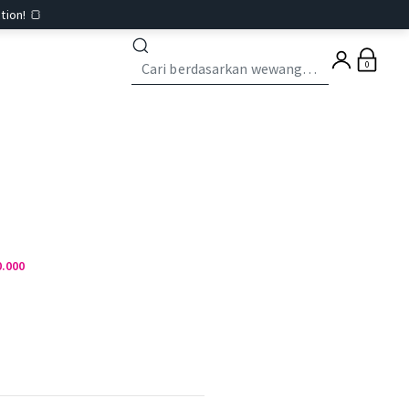
tion! 🍞
0
0.000