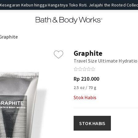
 Kesegaran Kebun hingga Hangatnya Toko Roti. Jelajahi the Rooted Collec
Graphite
Graphite
Travel Size Ultimate Hydrati
Rp 210.000
2.5 oz / 70 g
Stok Habis
STOK HABIS