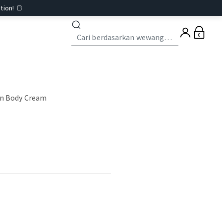
tion! 🍞
0
on Body Cream