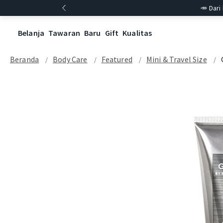
🥕 Dari
Belanja
Tawaran
Baru
Gift
Kualitas
Beranda
Body Care
Featured
Mini & Travel Size