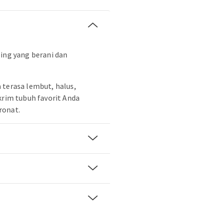
bing yang berani dan
 terasa lembut, halus,
krim tubuh favorit Anda
ronat.