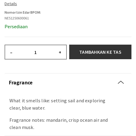
Nomor Izin Edar BPOM:
NE51250600061
Persediaan
TAMBAHKAN KE TAS
–
+
Fragrance
What it smells like: setting sail and exploring
clear, blue water.
Fragrance notes: mandarin, crisp ocean air and
clean musk.