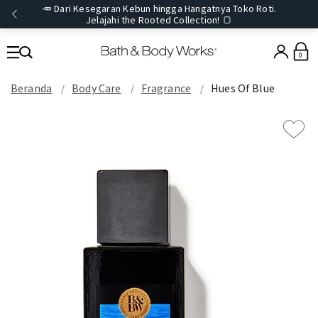
🥕 Dari Kesegaran Kebun hingga Hangatnya Toko Roti.
Jelajahi the Rooted Collection! 🍞
0
Beranda
Body Care
Fragrance
Hues Of Blue