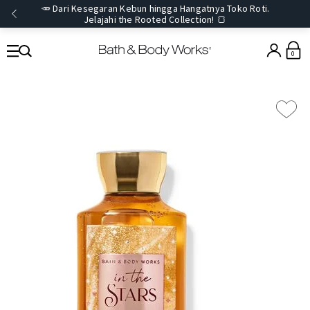
🥕 Dari Kesegaran Kebun hingga Hangatnya Toko Roti.
Jelajahi the Rooted Collection! 🍞
0