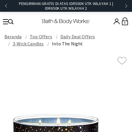
PENGIRIMAN GRATIS DI ATAS IDR500K UTK WILAYAH 1 |
IDR650K UTK WILAYAH 2​
0
Beranda
Top Offers
Daily Deal Offers
3-Wick Candles
Into The Night