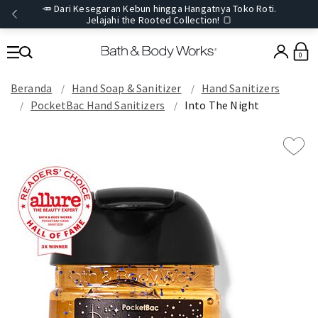
🥕 Dari Kesegaran Kebun hingga Hangatnya Toko Roti.
Jelajahi the Rooted Collection! 🍞
0
Beranda
Hand Soap & Sanitizer
Hand Sanitizers
PocketBac Hand Sanitizers
Into The Night