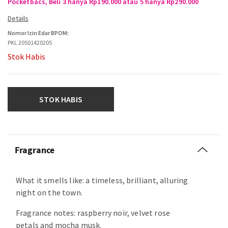
Pocketbacs, Beli 3 hanya Rp190.000 atau 5 hanya Rp290.000
Nomor Izin Edar BPOM:
PKL 20501420205
Stok Habis
STOK HABIS
Fragrance
What it smells like: a timeless, brilliant, alluring
night on the town.
Fragrance notes: raspberry noir, velvet rose
petals and mocha musk.