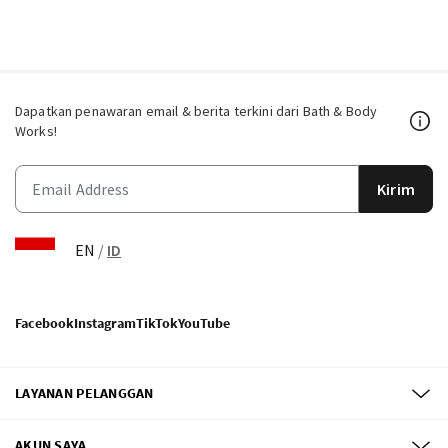
Dapatkan penawaran email & berita terkini dari Bath & Body
Works!
Kirim
EN
/
ID
Facebook
Instagram
TikTok
YouTube
LAYANAN PELANGGAN
AKUN SAYA