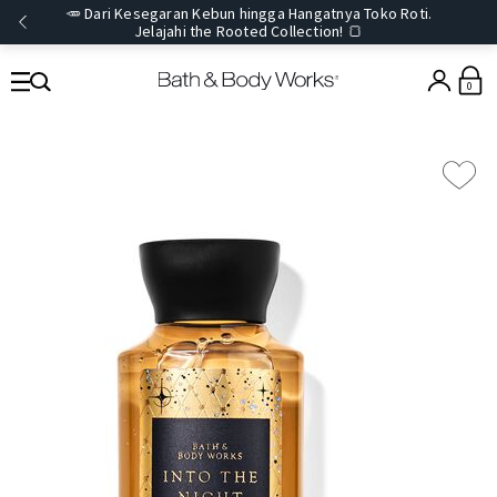
🥕 Dari Kesegaran Kebun hingga Hangatnya Toko Roti.
Jelajahi the Rooted Collection! 🍞
0