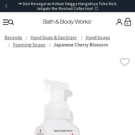
🥕 Dari Kesegaran Kebun hingga Hangatnya Toko Roti.
Jelajahi the Rooted Collection! 🍞
0
Beranda
Hand Soap & Sanitizer
Hand Soaps
Foaming Soaps
Japanese Cherry Blossom