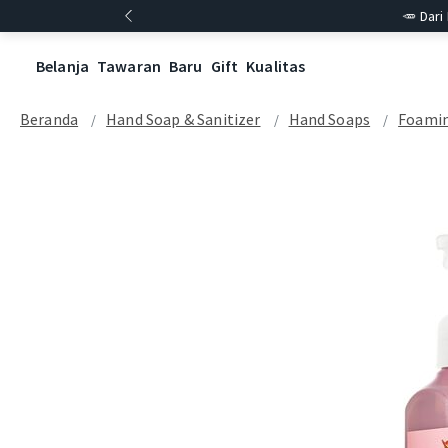
🥕 Dari
Belanja
Tawaran
Baru
Gift
Kualitas
Beranda
Hand Soap & Sanitizer
Hand Soaps
Foamin