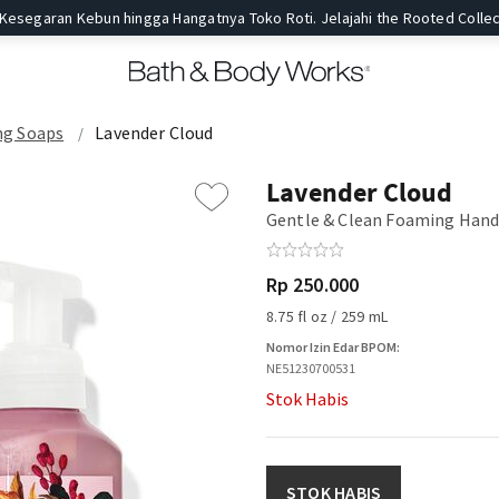
 Kesegaran Kebun hingga Hangatnya Toko Roti. Jelajahi the Rooted Collec
g Soaps
Lavender Cloud
Lavender Cloud
Gentle & Clean Foaming Hand
Rp 250.000
8.75 fl oz / 259 mL
Nomor Izin Edar BPOM:
NE51230700531
Stok Habis
STOK HABIS