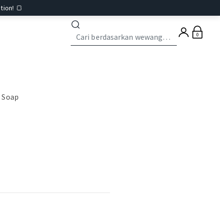
tion! 🍞
0
 Soap