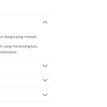
ntal bunga yang mewah.
der yang menenangkan,
eukaliptus