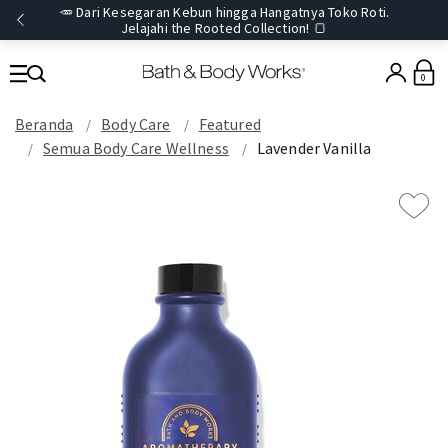
🥕 Dari Kesegaran Kebun hingga Hangatnya Toko Roti.
Jelajahi the Rooted Collection! 🍞
0
Beranda
Body Care
Featured
Semua Body Care Wellness
Lavender Vanilla