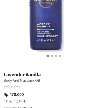
Lavender Vanilla
Body And Massage Oil
Rp 470.000
4 fl oz / 118 mL
Nomor Izin Edar BPOM: