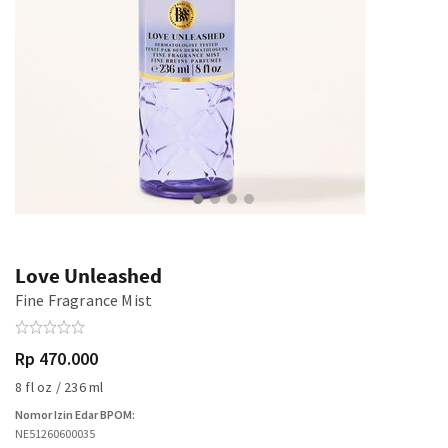
Love Unleashed
Fine Fragrance Mist
Rp 470.000
8 fl oz / 236 ml
Nomor Izin Edar BPOM:
NE51260600035