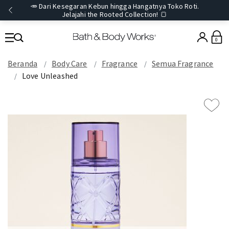
🥕 Dari Kesegaran Kebun hingga Hangatnya Toko Roti.
Jelajahi the Rooted Collection! 🍞
0
Beranda
Body Care
Fragrance
Semua Fragrance
Love Unleashed