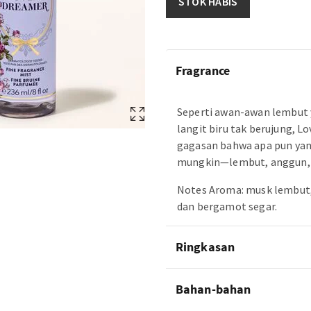
STOK HABIS
Fragrance
Seperti awan-awan lembut 
langit biru tak berujung, L
gagasan bahwa apa pun ya
mungkin—lembut, anggun, d
Notes Aroma: musk lembut, k
dan bergamot segar.
Ringkasan
Bahan-bahan