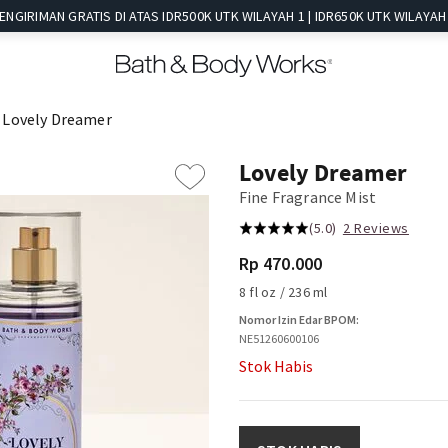
ENGIRIMAN GRATIS DI ATAS IDR500K UTK WILAYAH 1 | IDR650K UTK WILAYAH 
Lovely Dreamer
Lovely Dreamer
Fine Fragrance Mist
(5.0)
2 Reviews
Rp 470.000
8 fl oz / 236 ml
Nomor Izin Edar BPOM:
NE51260600106
Stok Habis