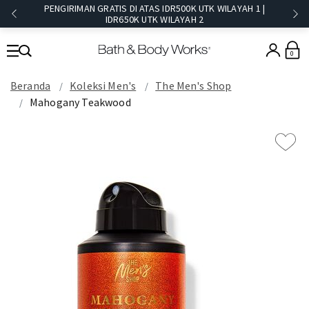
PENGIRIMAN GRATIS DI ATAS IDR500K UTK WILAYAH 1 |
IDR650K UTK WILAYAH 2​
0
Beranda
Koleksi Men's
The Men's Shop
Mahogany Teakwood