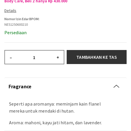
Body Care, Beli 2 hanya Rp 430.000
Nomor Izin Edar BPOM:
NE51250600210
Persediaan
TAMBAHKAN KE TAS
–
+
Fragrance
Seperti apa aromanya: meminjam kain flanel
mereka untuk mendaki di hutan.
Aroma: mahoni, kayu jati hitam, dan lavender.