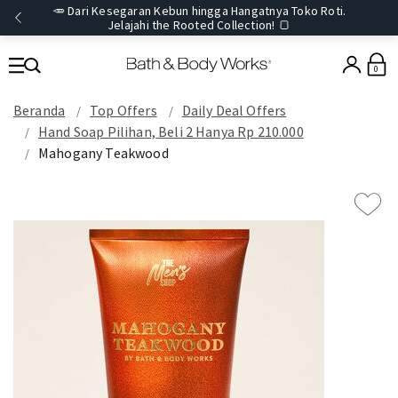
🥕 Dari Kesegaran Kebun hingga Hangatnya Toko Roti.
Jelajahi the Rooted Collection! 🍞
0
Beranda
Top Offers
Daily Deal Offers
Hand Soap Pilihan, Beli 2 Hanya Rp 210.000
Mahogany Teakwood