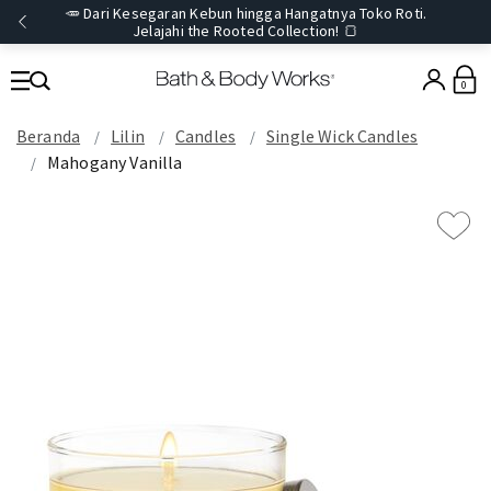
🥕 Dari Kesegaran Kebun hingga Hangatnya Toko Roti.
Jelajahi the Rooted Collection! 🍞
0
Beranda
Lilin
Candles
Single Wick Candles
Mahogany Vanilla