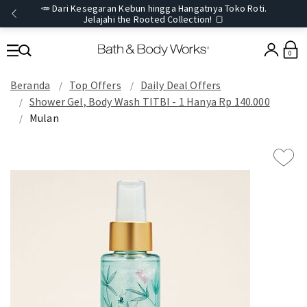
🥕 Dari Kesegaran Kebun hingga Hangatnya Toko Roti.
Jelajahi the Rooted Collection! 🍞
0
Beranda
Top Offers
Daily Deal Offers
Shower Gel, Body Wash TITBI - 1 Hanya Rp 140.000
Mulan