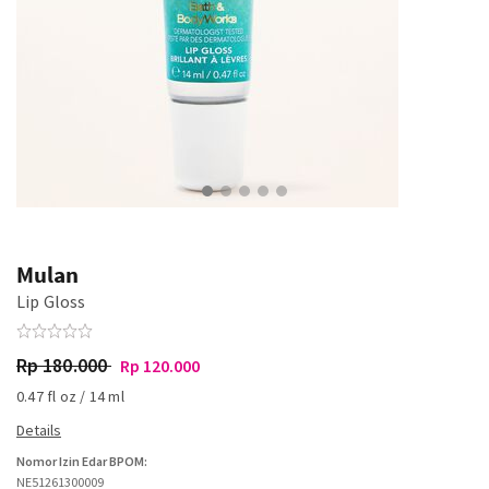
Mulan
Lip Gloss
Rp 180.000
Rp 120.000
0.47 fl oz / 14 ml
Nomor Izin Edar BPOM:
NE51261300009