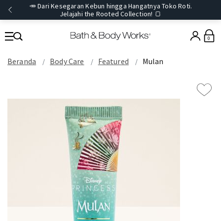
🥕 Dari Kesegaran Kebun hingga Hangatnya Toko Roti.
Jelajahi the Rooted Collection! 🍞
0
Beranda
Body Care
Featured
Mulan