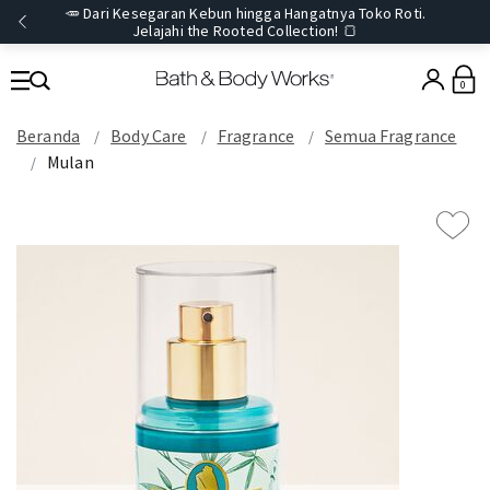
🥕 Dari Kesegaran Kebun hingga Hangatnya Toko Roti.
Jelajahi the Rooted Collection! 🍞
0
Beranda
Body Care
Fragrance
Semua Fragrance
Mulan