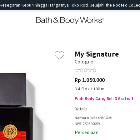
 Kesegaran Kebun hingga Hangatnya Toko Roti. Jelajahi the Rooted Collec
My Signature
Cologne
Rp 1.050.000
3.4 fl oz / 100 mL
Pilih Body Care, Beli 3 Gratis 1
Nomor Izin Edar BPOM:
NE51250600059
Persediaan