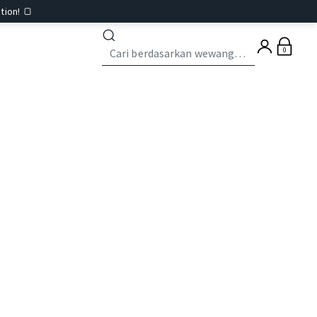
tion! 🍞
0