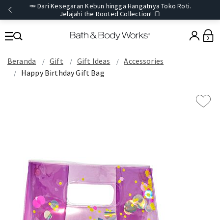
🥕 Dari Kesegaran Kebun hingga Hangatnya Toko Roti.
Jelajahi the Rooted Collection! 🍞
0
Beranda
Gift
Gift Ideas
Accessories
Happy Birthday Gift Bag