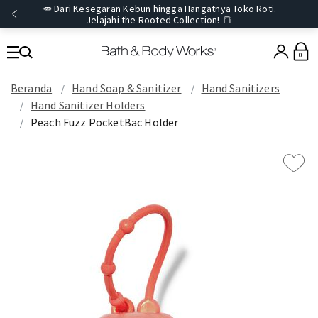
🥕 Dari Kesegaran Kebun hingga Hangatnya Toko Roti.
Jelajahi the Rooted Collection! 🍞
0
Beranda
Hand Soap & Sanitizer
Hand Sanitizers
Hand Sanitizer Holders
Peach Fuzz PocketBac Holder