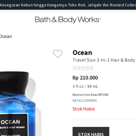
 Kesegaran Kebun hingga Hangatnya Toko Roti. Jelajahi the Rooted Collec
Ocean
Ocean
Travel Size 3-In-1 Hair & Bod
Rp 210.000
3 fl oz / 88 mL
Nomor Izin Edar BPOM:
NE51211000081
Stok Habis
STOK HABIS