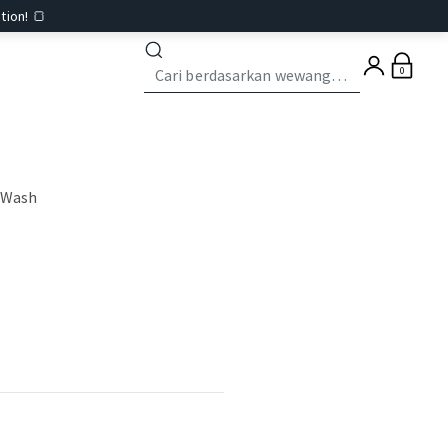
tion! 🍞
0
y Wash