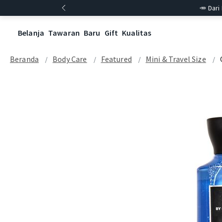
🥕 Dari
Belanja
Tawaran
Baru
Gift
Kualitas
Beranda
Body Care
Featured
Mini & Travel Size