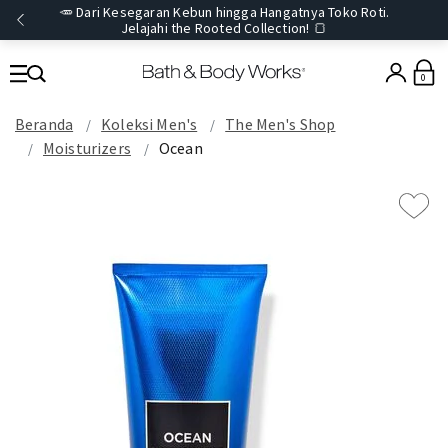
🥕 Dari Kesegaran Kebun hingga Hangatnya Toko Roti.
Jelajahi the Rooted Collection! 🍞
0
Beranda
Koleksi Men's
The Men's Shop
Moisturizers
Ocean