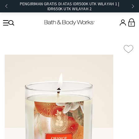
PENGIRIMAN GRATIS DI ATAS IDR500K UTK WILAYAH 1 |
IDR650K UTK WILAYAH 2​
0