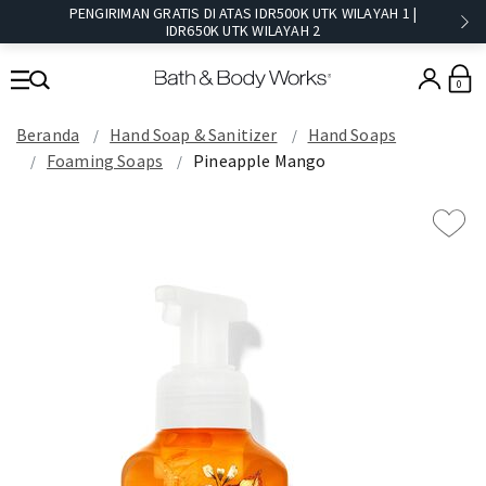
PENGIRIMAN GRATIS DI ATAS IDR500K UTK WILAYAH 1 |
IDR650K UTK WILAYAH 2​
0
Beranda
Hand Soap & Sanitizer
Hand Soaps
Foaming Soaps
Pineapple Mango