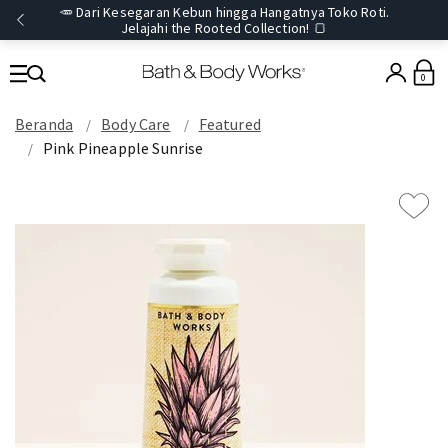
🥕 Dari Kesegaran Kebun hingga Hangatnya Toko Roti.
Jelajahi the Rooted Collection! 🍞
0
Beranda
Body Care
Featured
Pink Pineapple Sunrise