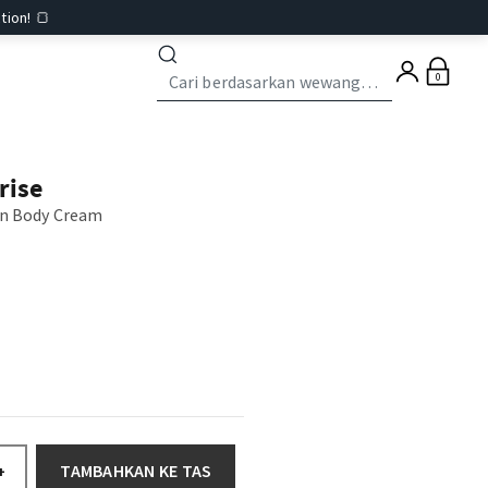
tion! 🍞
0
rise
on Body Cream
TAMBAHKAN KE TAS
+