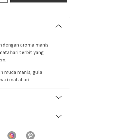
ah dengan aroma manis
matahari terbit yang
em.
h muda manis, gula
nari matahari.