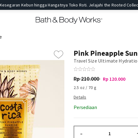
 Kesegaran Kebun hingga Hangatnya Toko Roti. Jelajahi the Rooted Collec
e
Pink Pineapple Sun
Travel Size Ultimate Hydrati
Rp 210.000
Rp 120.000
2.5 oz / 70 g
Persediaan
–