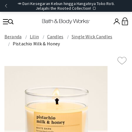
🥕 Dari Kesegaran Kebun hingga Hangatnya Toko Roti.
Jelajahi the Rooted Collection! 🍞
0
Beranda
Lilin
Candles
Single Wick Candles
Pistachio Milk & Honey