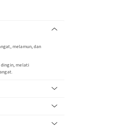
angat, melamun, dan
dingin, melati
angat.