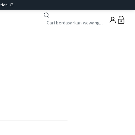
tion! 🍞
0