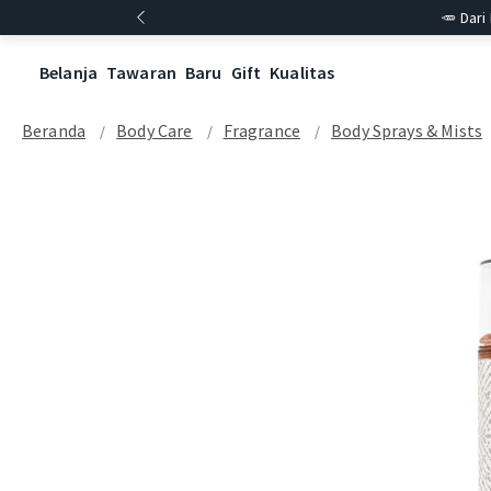
🥕 Dari
Belanja
Tawaran
Baru
Gift
Kualitas
Beranda
Body Care
Fragrance
Body Sprays & Mists