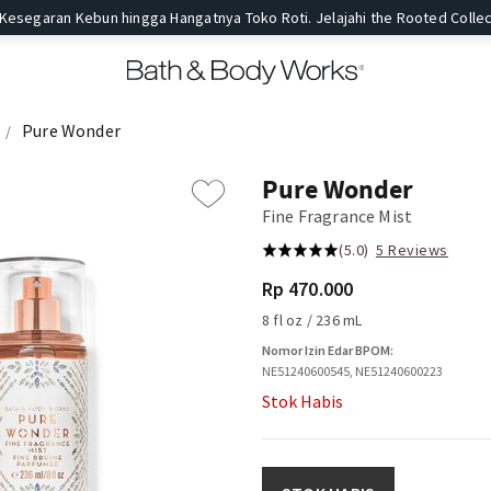
 Kesegaran Kebun hingga Hangatnya Toko Roti. Jelajahi the Rooted Collec
Pure Wonder
Pure Wonder
Fine Fragrance Mist
(5.0)
5 Reviews
Rp 470.000
8 fl oz / 236 mL
Nomor Izin Edar BPOM:
NE51240600545, NE51240600223
Stok Habis