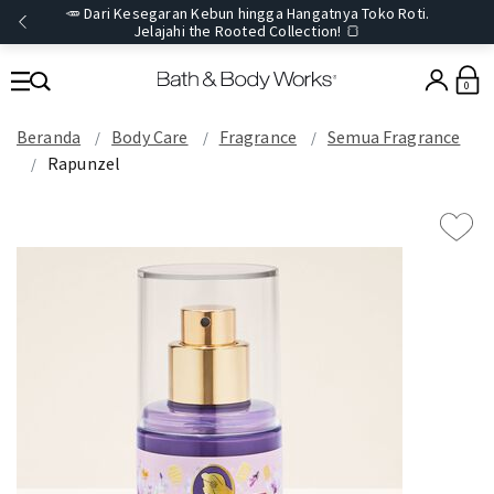
🥕 Dari Kesegaran Kebun hingga Hangatnya Toko Roti.
Jelajahi the Rooted Collection! 🍞
0
Beranda
Body Care
Fragrance
Semua Fragrance
Rapunzel