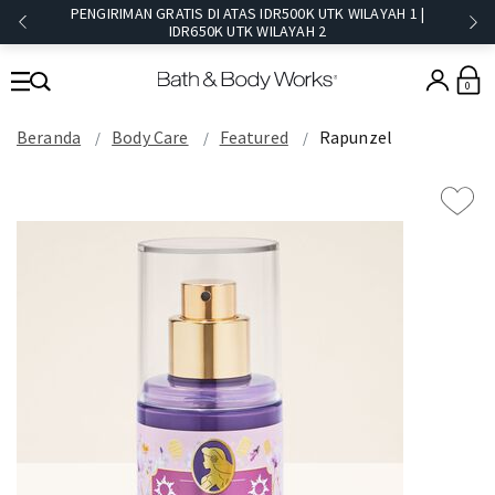
PENGIRIMAN GRATIS DI ATAS IDR500K UTK WILAYAH 1 |
IDR650K UTK WILAYAH 2​
0
Beranda
Body Care
Featured
Rapunzel