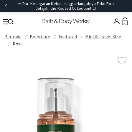
🥕 Dari Kesegaran Kebun hingga Hangatnya Toko Roti.
Jelajahi the Rooted Collection! 🍞
0
Beranda
Body Care
Featured
Mini & Travel Size
Rose