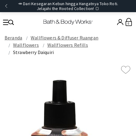
🥕 Dari Kesegaran Kebun hingga Hangatnya Toko Roti.
Jelajahi the Rooted Collection! 🍞
0
Beranda
Wallflowers & Diffuser Ruangan
Wallflowers
Wallflowers Refills
Strawberry Daiquiri