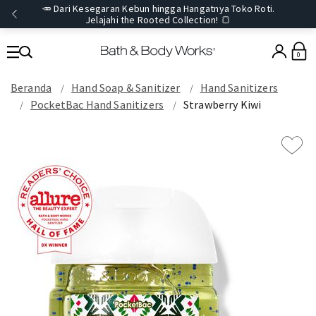
🥕 Dari Kesegaran Kebun hingga Hangatnya Toko Roti.
Jelajahi the Rooted Collection! 🍞
0
Beranda
Hand Soap & Sanitizer
Hand Sanitizers
PocketBac Hand Sanitizers
Strawberry Kiwi