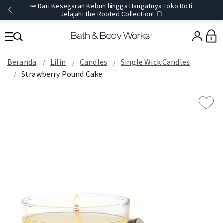
🥕 Dari Kesegaran Kebun hingga Hangatnya Toko Roti.
Jelajahi the Rooted Collection! 🍞
0
Beranda
Lilin
Candles
Single Wick Candles
Strawberry Pound Cake