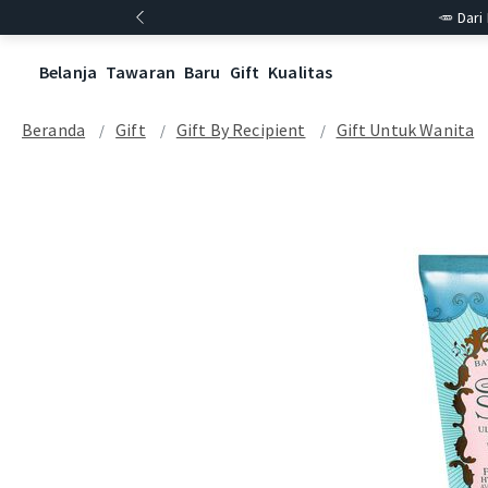
🥕 Dari
Belanja
Tawaran
Baru
Gift
Kualitas
Beranda
Gift
Gift By Recipient
Gift Untuk Wanita