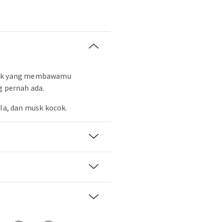
sik yang membawamu
g pernah ada.
ula, dan musk kocok.