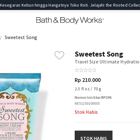
 Kesegaran Kebun hingga Hangatnya Toko Roti. Jelajahi the Rooted Collec
Sweetest Song
Sweetest Song
Travel Size Ultimate Hydrati
Rp 210.000
2.5 fl oz / 70 g
Nomor Izin Edar BPOM:
NE51250100055
Stok Habis
STOK HABIS