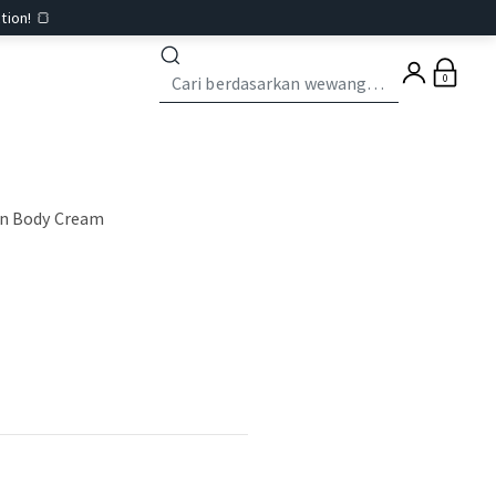
tion! 🍞
0
on Body Cream