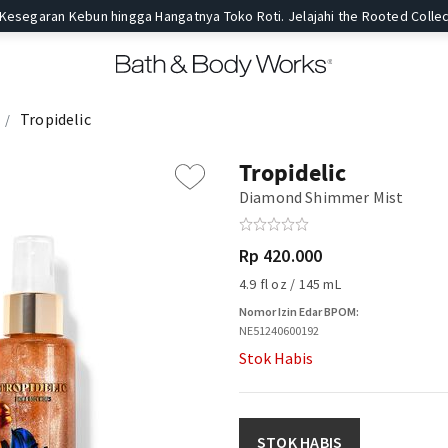
 Kesegaran Kebun hingga Hangatnya Toko Roti. Jelajahi the Rooted Collec
Tropidelic
Tropidelic
Diamond Shimmer Mist
Rp 420.000
4.9 fl oz / 145 mL
Nomor Izin Edar BPOM:
NE51240600192
Stok Habis
STOK HABIS