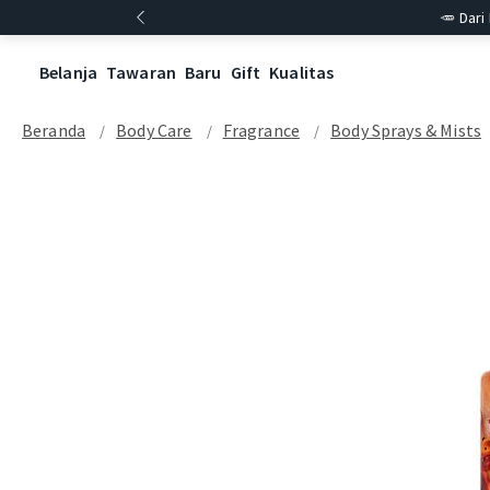
🥕 Dari
Belanja
Tawaran
Baru
Gift
Kualitas
Beranda
Body Care
Fragrance
Body Sprays & Mists