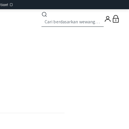
tion! 🍞
0