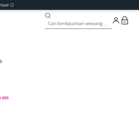
tion! 🍞
0
ub
0.000