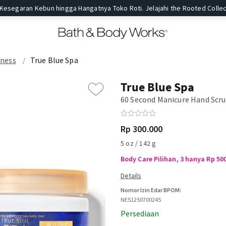
 Kesegaran Kebun hingga Hangatnya Toko Roti. Jelajahi the Rooted Collec
lness
True Blue Spa
True Blue Spa
60 Second Manicure Hand Scr
Rp 300.000
5 oz / 142 g
Body Care Pilihan, 3 hanya Rp 50
Nomor Izin Edar BPOM:
NE51250700245
Persediaan