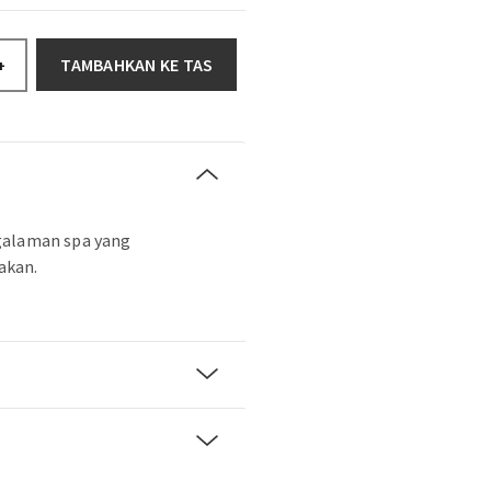
TAMBAHKAN KE TAS
+
galaman spa yang
akan.