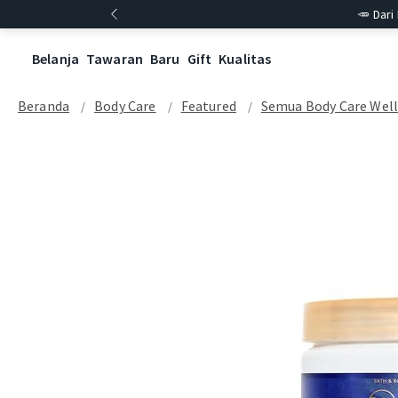
🥕 Dari
Belanja
Tawaran
Baru
Gift
Kualitas
Beranda
Body Care
Featured
Semua Body Care Wel