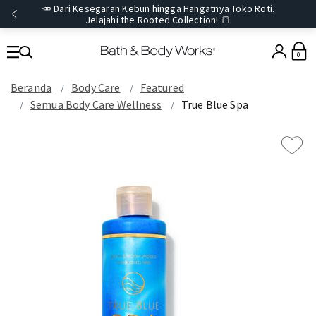
🥕 Dari Kesegaran Kebun hingga Hangatnya Toko Roti.
Jelajahi the Rooted Collection! 🍞
0
Beranda
Body Care
Featured
Semua Body Care Wellness
True Blue Spa