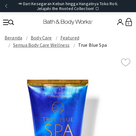
🥕 Dari Kesegaran Kebun hingga Hangatnya Toko Roti.
Jelajahi the Rooted Collection! 🍞
0
Beranda
Body Care
Featured
Semua Body Care Wellness
True Blue Spa