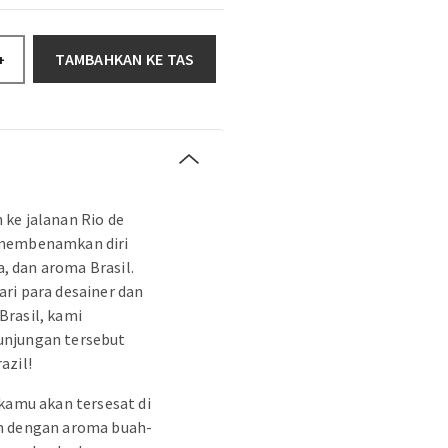
TAMBAHKAN KE TAS
+
ke jalanan Rio de
 membenamkan diri
 dan aroma Brasil.
ri para desainer dan
Brasil, kami
unjungan tersebut
azil!
 kamu akan tersesat di
m dengan aroma buah-