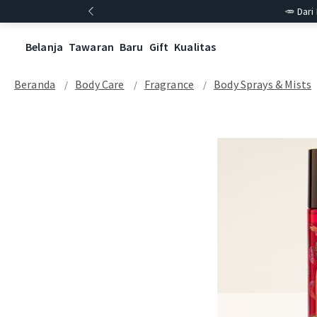
🥕 Dari
Belanja
Tawaran
Baru
Gift
Kualitas
Beranda
Body Care
Fragrance
Body Sprays & Mists