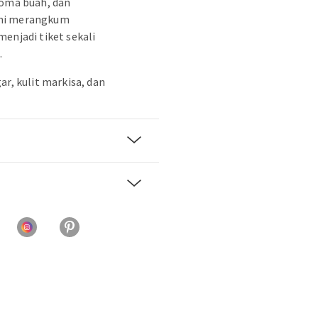
roma buah, dan
ini merangkum
enjadi tiket sekali
.
ar, kulit markisa, dan