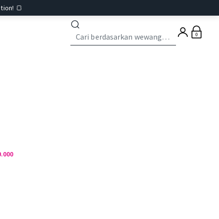
tion! 🍞
0
0.000