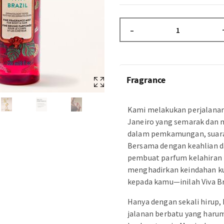
–
Fragrance
Kami melakukan perjalanan 
Janeiro yang semarak dan
dalam pemkamungan, suara,
Bersama dengan keahlian da
pembuat parfum kelahiran 
menghadirkan keindahan k
kepada kamu—inilah Viva Br
Hanya dengan sekali hirup,
jalanan berbatu yang haru