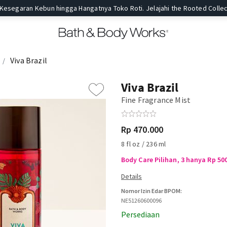
 Kesegaran Kebun hingga Hangatnya Toko Roti. Jelajahi the Rooted Collec
Viva Brazil
Viva Brazil
Fine Fragrance Mist
Rp 470.000
8 fl oz / 236 ml
Body Care Pilihan, 3 hanya Rp 50
Nomor Izin Edar BPOM:
NE51260600096
Persediaan